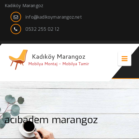
Kadıköy Marangoz
info@kadikoymarangoz.net
0532 255 02 12
acıbadem marangoz