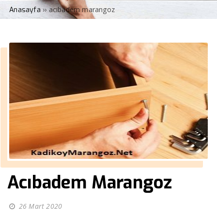
››
acıbadem marangoz
Anasayfa
Acıbadem Marangoz
26 Mart 2020