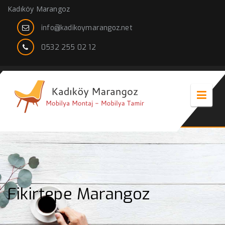
Kadıköy Marangoz
info@kadikoymarangoz.net
0532 255 02 12
Fikirtepe Marangoz